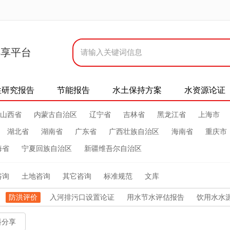
共享平台
性研究报告
节能报告
水土保持方案
水资源论证
山西省
内蒙古自治区
辽宁省
吉林省
黑龙江省
上海市
湖北省
湖南省
广东省
广西壮族自治区
海南省
重庆市
海省
宁夏回族自治区
新疆维吾尔自治区
咨询
土地咨询
其它咨询
标准规范
文库
防洪评价
入河排污口设置论证
用水节水评估报告
饮用水水
料分享