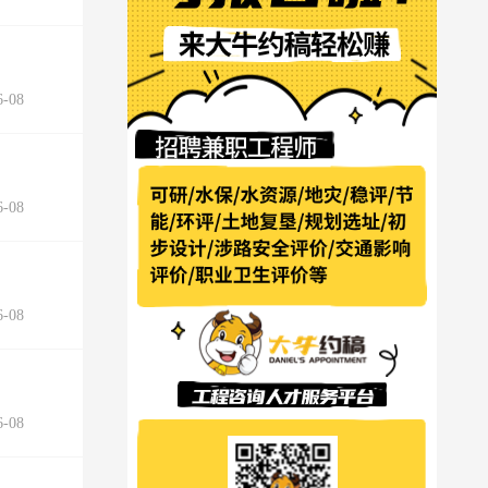
-08
-08
-08
-08