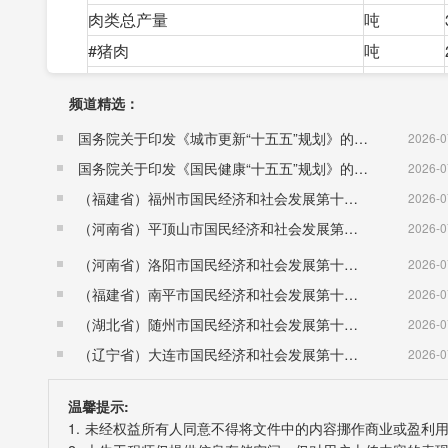
肉类总产量
吨
#猪肉
吨
牛肉
吨
频道精选：
羊肉
吨
国务院关于印发《城市更新“十五五”规划》的通知（国发〔2026〕12号）
2026-0
禽肉
吨
国务院关于印发《国民健康“十五五”规划》的通知 （国发〔2026〕23号）
2026-0
禽蛋
吨
（福建省）福州市国民经济和社会发展第十五个五年规划纲要
2026-0
猪出栏
头
（河南省）平顶山市国民经济和社会发展第十五个五年规划纲要
2026-0
牛出栏
头头
（河南省）洛阳市国民经济和社会发展第十五个五年规划纲要
2026-0
羊出栏
只只
（福建省）南平市国民经济和社会发展第十五个五年规划纲要
2026-0
家禽出栏
只
（湖北省）随州市国民经济和社会发展第十五个五年规划纲要
2026-0
全年水产品产量实现产值690万元，同比下降1.
（辽宁省）大连市国民经济和社会发展第十五个五年规划纲要
2026-0
三、工业和建筑业
工业生产平稳增长。2019年，我县实现全社会工业
温馨提示:
增加值增速完成2.8%。
1. 未经权益所有人同意不得将文件中的内容挪作商业或盈利