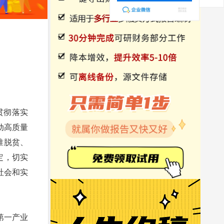
贯彻落实
动高质量
准脱贫、
定，切实
社会和实
第一产业