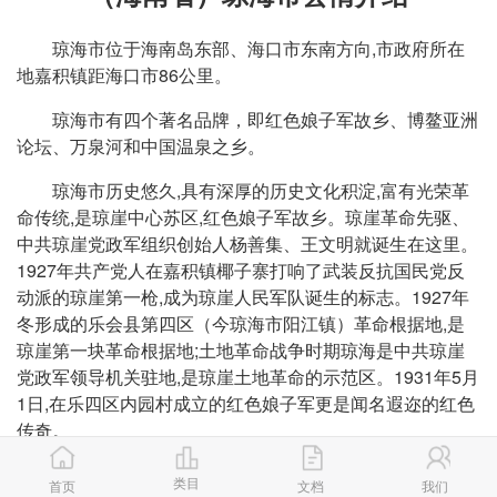
琼海市位于海南岛东部、海口市东南方向,市政府所在
地嘉积镇距海口市86公里。
琼海市有四个著名品牌，即红色娘子军故乡、博鳌亚洲
论坛、万泉河和中国温泉之乡。
琼海市历史悠久,具有深厚的历史文化积淀,富有光荣革
命传统,是琼崖中心苏区,红色娘子军故乡。琼崖革命先驱、
中共琼崖党政军组织创始人杨善集、王文明就诞生在这里。
1927年共产党人在嘉积镇椰子寨打响了武装反抗国民党反
动派的琼崖第一枪,成为琼崖人民军队诞生的标志。1927年
冬形成的乐会县第四区（今琼海市阳江镇）革命根据地,是
琼崖第一块革命根据地;土地革命战争时期琼海是中共琼崖
党政军领导机关驻地,是琼崖土地革命的示范区。1931年5月
1日,在乐四区内园村成立的红色娘子军更是闻名遐迩的红色
传奇。
2001年2月27日,博鳌亚洲论坛成立大会在琼海市博鳌
类目
首页
文档
我们