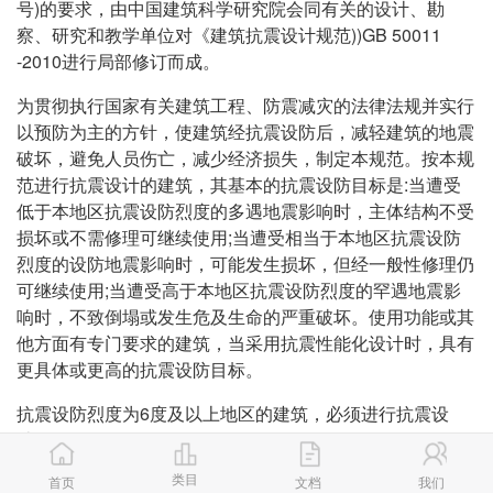
号)的要求，由中国建筑科学研究院会同有关的设计、勘
察、研究和教学单位对《建筑抗震设计规范))GB 50011
-2010进行局部修订而成。
为贯彻执行国家有关建筑工程、防震减灾的法律法规并实行
以预防为主的方针，使建筑经抗震设防后，减轻建筑的地震
破坏，避免人员伤亡，减少经济损失，制定本规范。按本规
范进行抗震设计的建筑，其基本的抗震设防目标是:当遭受
低于本地区抗震设防烈度的多遇地震影响时，主体结构不受
损坏或不需修理可继续使用;当遭受相当于本地区抗震设防
烈度的设防地震影响时，可能发生损坏，但经一般性修理仍
可继续使用;当遭受高于本地区抗震设防烈度的罕遇地震影
响时，不致倒塌或发生危及生命的严重破坏。使用功能或其
他方面有专门要求的建筑，当采用抗震性能化设计时，具有
更具体或更高的抗震设防目标。
抗震设防烈度为6度及以上地区的建筑，必须进行抗震设
计。
类目
本规范适用于抗震设防烈度为6、7、8和9度地区建筑工程
首页
文档
我们