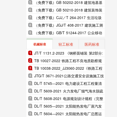
室内振动限值及其测量方法标准
（免费下载）GB 50202-2018 建筑地基基
础工程施工质量验收标准
（免费下载）GB 50210-2018 建筑装饰装
修工程质量验收标准
（免费下载）CJJ／T 264-2017 生活垃圾
渗沥液膜生物反应处理系统技术规程
（免费下载）JGJ/T 408-2017 建筑施工测
量标准
（免费下载）GB/T 51244-2017 公众移动
通信隧道覆盖工程技术规范
轻工标准
医药标准
机械标准
JT/T 1131.2-2023 《钢桥面铺装 第2部分:
热拌环氧沥青》
TB 10027-2022 铁路工程不良地质勘察规
程
TB 10038-2022_JJ3060-2022《铁路工程
特殊岩土勘察规程》
JTG/T 3671-2021公路交通安全设施施工技
术规范
DL/T 5745—2021 电力建设工程工程量清
单计价规范（完整版）
DL/T 5609-2021 火力发电厂烟气海水脱硫
系统设计规程（完整版）
DL/T 5608-2021 电源规划设计规程（完整
版）
DL/T 5605—2021 太阳能热发电厂蒸汽发
生系统设计规范（完整版）
DL/T 5604—2021 太阳能热发电厂总图运