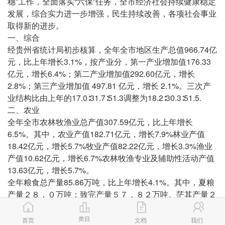
穗”工作，全面落实“六保”任务，全市经济社会持续健康稳定
发展，综合实力进一步增强，民生持续改善，各项社会事业
取得新的进步。
一、综合
经贵州省统计局初步核算，全年全市地区生产总值966.74亿
元，比上年增长3.1%，按产业分，第一产业增加值176.33
亿元，增长6.4%；第二产业增加值292.60亿元，增长
2.8%；第三产业增加值 497.81 亿元，增长 2.1%。三次产
业结构比由上年的17.0∶31.7∶51.3调整为18.2∶30.3∶51.5.
二、农业
全年全市农林牧渔业总产值307.59亿元，比上年增长
6.5%。其中，农业产值182.71亿元，增长7.9%林业产值
18.42亿元，增长5.7%牧业产值82.22亿元，增长3.3%渔业
产值10.62亿元，增长6.7%农林牧渔专业及辅助性活动产值
13.63亿元，增长5.7%。
全年粮食总产量85.86万吨，比上年增长4.1%。其中，夏粮
产量２８．０万吨；致完产量５７．８２万吨。茫其产量２
６．６０万吨，曾长１９．４％。油其好产量７．７５万
吨，下降１０．７％。烤炬产量０．Ｓ万吨，下降８．
类目
首页
文档
我们