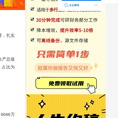
署，扎实
生产总值
%，占比为
046万