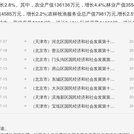
8%。其中，农业产值136136万元，增长4.4%;林业产值35
值4585万元，增长2.2%;农林牧渔服务业总产值7981万元,增长2.
，夏粮产量53854吨，增长9.13%;秋粮产量61050吨，增长3
增长2.85%;蔬菜产量60157吨，增长1.1%;棉花产量19吨。
果面积4000亩，产值达5600万元。华阴甜柿产业已初具规模
（天津市）河北区国民经济和社会发展第十五个五年规划纲要
7-07
20
农民持续稳步增收。
（北京市）密云区国民经济和社会发展第十五个五年规划纲要
7-18
20
1843吨，下降0.49%;牛奶产量20308吨，增长13.26%
（北京市）门头沟区国民经济和社会发展第十五个五年规划纲要
7-15
20
（北京市）房山区国民经济和社会发展第十五个五年规划纲要
7-15
20
（北京市）东城区国民经济和社会发展第十五个五年规划纲要
7-15
20
，其中规模以上工业增加值7.88亿元，下降10%。
（北京市）大兴区国民经济和社会发展第十五个五年规划纲要
7-15
20
73%。
（天津市）滨海新区国民经济和社会发展第十五个五年规划纲要
7-15
20
8.7%;利润总额1.4亿元，增长75%。
（天津市）宝坻区国民经济和社会发展第十五个五年规划纲要
7-15
20
准煤。规模以上工业用电量8.59亿度。
长9.8%(按不变价计算)。资质以上建筑企业总产值2.97亿
用途。
，房屋建筑施工面积5.8万平方米，房屋建筑竣工面积3.9万平方米