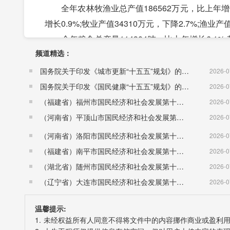
全年农林牧渔业总产值186562万元，比上年增长2.
增长0.9%;牧业产值34310万元，下降2.7%;渔业产
全年粮食总产量114904吨，比上年增长6.1%;其中
频道精选：
瓜果产量59775吨，下降12.39%;油料产量975吨，
特色农业产品种植。全市甜柿面积10304亩，挂
国务院关于印发《城市更新“十五五”规划》的通知（国发〔2026〕12号）
2026-0
著，优势进一步显现，有效地促进果业结构调整和
国务院关于印发《国民健康“十五五”规划》的通知 （国发〔2026〕23号）
2026-0
年末大牲畜存栏8460头，增长6.38%。全年肉类产量
（福建省）福州市国民经济和社会发展第十五个五年规划纲要
2026-0
量1290吨，比上年增加98吨，增长8.22%。
（河南省）平顶山市国民经济和社会发展第十五个五年规划纲要
2026-0
三、工业和建筑业
（河南省）洛阳市国民经济和社会发展第十五个五年规划纲要
2026-0
工业：全年工业增加值8.22亿元，比上年下降9%
（福建省）南平市国民经济和社会发展第十五个五年规划纲要
2026-0
规模以上工业总产值51.06亿元，比上年下降11.
（湖北省）随州市国民经济和社会发展第十五个五年规划纲要
2026-0
全年规模以上工业营业收入50.9亿元，比上年下降1
（辽宁省）大连市国民经济和社会发展第十五个五年规划纲要
2026-0
全年规模以上工业综合能源消费量114.61万吨标
建筑业：全社会建筑业增加值1.76亿元，比上年增
温馨提示:
1. 未经权益所有人同意不得将文件中的内容挪作商业或盈利
13.36%。资质以上建筑企业利润总额161.1万元