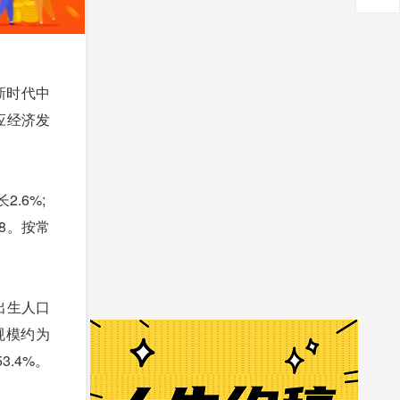
新时代中
应经济发
.6%;
.8。按常
。出生人口
均规模约为
3.4%。