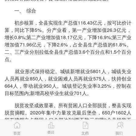
一、 综合
初步核算，全县实现生产总值116.43亿元，按可比价计
算，同比下降5%。分产业看，第一产业增加值26.3亿元，
增长0.8%;第二产业增加值18.17亿元，下降16.9%;第三产业
增加值71.96亿元，下降2.6%，占全县生产总值的61.8%。
二、三产业分别拉低全县生产总值3.6个百分点和1.5个百分
点。
就业形式保持稳定。城镇新增就业5801人，城镇失业
人员再就业850人，就业困难人员再就业575人，扶持创业
664人，带动就业950人。城镇登记失业率3.25%，控制在
目标范围内;新增高校毕业生就业701人。
脱贫攻坚成效显著。所有贫困人口全部脱贫，整县实现
脱贫摘帽。2020年集中力量攻克最后堡垒，650户1602人
留存建档立卡贫困人口全部达到“两不愁三保障”;全县脱贫不
稳定户508户1459人，收入超过国家扶贫标准;边缘易致贫
类目
首页
文档
我们
户466户1434人，主要致贫风险全部消除。贫困劳动力