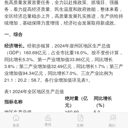
焦高质量发展首要任务，全力以赴推政策、抓项目、强服
务，着力提高经济质量、民生温度和政府效能，整体来看，
全区经济总量稳步上升，高质量发展扎实推进，生产供给持
续增加，基础保障力度增强，经济社会发展取得新成效。
一、
综合
经济增长。
经初步核算，2024年崖州区地区生产总值
（GDP）160.69亿元，占全市比重16.0%。按不变价计算，
同比增长5.3%。第一产业增加值33.86亿元，同比增长
3.8%；第二产业增加值32.49亿元，同比增长1.7%；第三产
业增加值94.34亿元，同比增长7.0%。三次产业比例为
21.1：20.2：58.7。各行业增加值详见表1。
表1 2024年全区地区生产总值
绝对量（亿
同比增长
指标名称
元）
（%）
地区生产总值
160.69
5.3
第一产业
33.86
3.8
类目
第二产业
32.49
1.7
首页
文档
我们