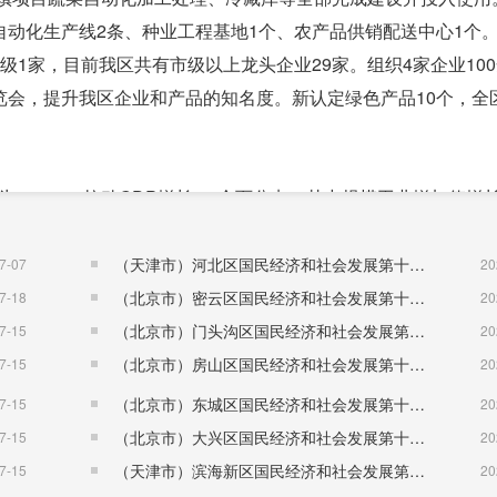
动化生产线2条、种业工程基地1个、农产品供销配送中心1个
1家，目前我区共有市级以上龙头企业29家。组织4家企业10
览会，提升我区企业和产品的知名度。新认定绿色产品10个，全
71.2%，拉动GDP增长3.1个百分点，其中规模工业增加值增长
小巨人”企业4家。省级单项冠军企业8家。2024年完成高新技术
588家。
（天津市）河北区国民经济和社会发展第十五个五年规划纲要
7-07
20
收继续保持在110亿元以上。头部企业带动工业经济。前20家头
（北京市）密云区国民经济和社会发展第十五个五年规划纲要
7-18
20
业总产值比达到75.3%，为全年“稳增长”夯实了基础。规模工业企
（北京市）门头沟区国民经济和社会发展第十五个五年规划纲要
7-15
20
8万千瓦，锂离子电池5501万只，电子计算机整机201万台，电
（北京市）房山区国民经济和社会发展第十五个五年规划纲要
7-15
20
（北京市）东城区国民经济和社会发展第十五个五年规划纲要
7-15
20
建筑业增加值20.8亿元，下降1.4%。全年房屋施工面积622万
（北京市）大兴区国民经济和社会发展第十五个五年规划纲要
7-15
20
，其中住宅竣工面积43万平米；商品房销售面积93万平方，其中
（天津市）滨海新区国民经济和社会发展第十五个五年规划纲要
7-15
20