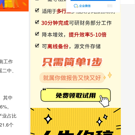
南工作
届二中、
。其中
.6%。
三产业占比
1.6个