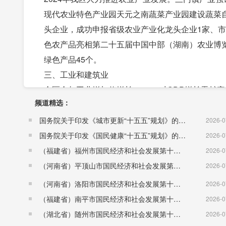
现代农业特色产业园天元之南蔬菜产业园建设蔬菜自
头企业，成功申报省级农业产业化龙头企业1家、市级
色农产品亮相第二十五届中国中部（湖南）农业博
绿色产品45个。
三、工业和建筑业
全区全年工业增加值增长7.9%，对GDP增长贡献率为
频道精选：
2024年我区新增省级专精特新企业41家，国家级“
186家，总量达到439家，科技型中小企业完成备案
国务院关于印发《城市更新“十五五”规划》的通知（国发〔2026〕12号）
2026-0
年产值10亿元以上企业达到11家，北汽株洲公司营
国务院关于印发《国民健康“十五五”规划》的通知 （国发〔2026〕23号）
2026-0
成产值513.2亿元，比上年增长9.9%，占规模工
（福建省）福州市国民经济和社会发展第十五个五年规划纲要
2026-0
体向好。新能源汽车整车2.3万辆，风力发电机组39
（河南省）平顶山市国民经济和社会发展第十五个五年规划纲要
2026-0
3.8亿只、金属切削工具2亿件。
（河南省）洛阳市国民经济和社会发展第十五个五年规划纲要
2026-0
全年资质建筑业总产值92.1亿元，下降4.4%。实现
（福建省）南平市国民经济和社会发展第十五个五年规划纲要
2026-0
住宅施工面积471万平米；房屋竣工面积54万平米
（湖北省）随州市国民经济和社会发展第十五个五年规划纲要
2026-0
面积75万平米。