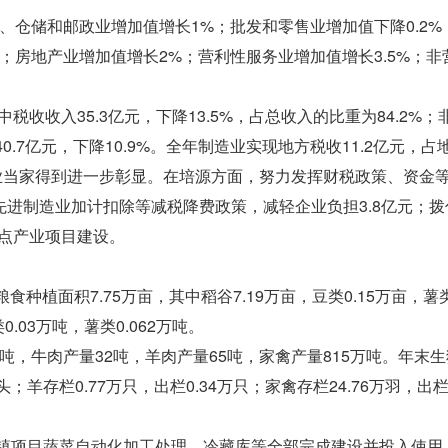
输、仓储和邮政业增加值增长1%；批发和零售业增加值下降0.2%
%；房地产业增加值增长2%；营利性服务业增加值增长3.5%；非
税收收入35.3亿元，下降13.5%，占总收入的比重为84.2%；
40.7亿元，下降10.9%。全年制造业实现地方税收11.2亿元，占
制造业当家得到进一步彰显。在培源方面，努力发挥财税政策、资金
进制造业加计扣除等减税降费政策，减轻企业负担3.8亿元；拨
重点产业项目建设。
食种植面积7.75万亩，其中稻谷7.19万亩，豆类0.15万亩，薯类
.03万吨，薯类0.062万吨。
0吨，牛肉产量32吨，羊肉产量65吨，家禽产量815万吨。年末
头；羊存栏0.77万只，出栏0.34万只；家禽存栏24.76万羽，出栏5
强镇项目蔬菜自动化加工处理、冷藏库等全部完成建设并投入使用