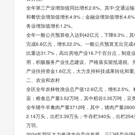
全年第三产业增加值同比增长2.6%。其中:交通运
和餐饮业增加值增长4.9%；金融业增加值增长4.6
务业增加值增长1.2%。
全年一般公共预算收入达到42亿元，下降9.3%，其中
完成6.6亿元，增长22.3%。一般公共预算支出完成
比重达31.7%，高出房地产业16.7个百分点，
用，积极服务产业生态建设。严格落实留抵退税、先
产业扶持资金1.6亿元，大力支持科技成果转化和
二、农业和农村
全区全年农林牧渔业总产值12.6亿元，增长2.5%。粮
亩；粮食总产量3.52万吨，其中稻谷3.35万吨，豆类0
全年猪牛羊禽肉产量3712吨，其中，猪肉产量280
2.14万头，出栏3.39万头；牛存栏340头，出栏254
万羽。
2024年我区大力推进农业产业发展。三门镇产业