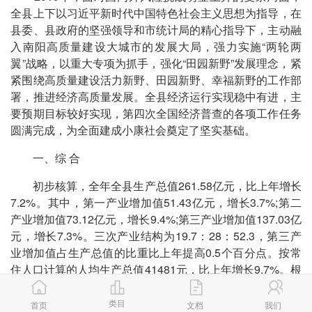
全县上下以习近平新时代中国特色社会主义思想为指导，在
县委、县政府的坚强领导和市统计局的精心指导下，主动融
入南阳高质量建设大城市的发展大局，强力实施“两轮两
翼”战略，以重大专项为抓手，强化“田园新野”发展理念，紧
紧围绕高质量建设活力新野、田园新野、幸福新野的工作部
署，推进经济高质量发展。全县经济运行实现稳中有进，主
要预期目标较好实现，第四次全国经济普查的各项工作任务
圆满完成，为全面建成小康社会奠定了坚实基础。
一、综 合
初步核算，全年全县生产总值261.58亿元，比上年增长
7.2%。其中，第一产业增加值51.43亿元，增长3.7%;第二
产业增加值73.12亿元，增长9.4%;第三产业增加值137.03亿
元，增长7.3%。三次产业结构为19.7：28：52.3，第三产
业增加值占生产总值的比重比上年提高0.5个百分点。按常
住人口计算的人均生产总值41481元，比上年增长9.7%。根
据第四次全国经济普查结果，县统计局对2018年生产总值
进行了修订，修订后的2018年全县生产总值为239.56亿
类目
首页
文档
我们