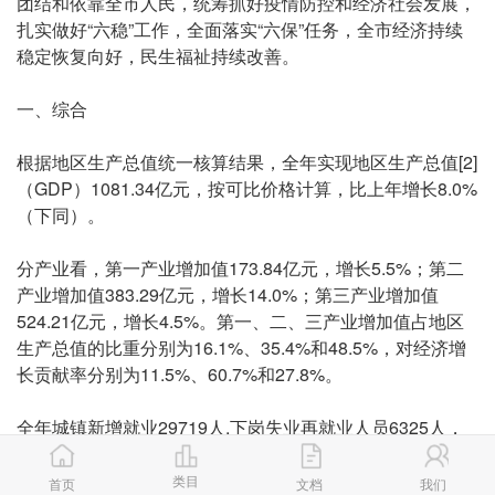
团结和依靠全市人民，统筹抓好疫情防控和经济社会发展，
扎实做好“六稳”工作，全面落实“六保”任务，全市经济持续
稳定恢复向好，民生福祉持续改善。
一、综合
根据地区生产总值统一核算结果，全年实现地区生产总值[2]
（GDP）1081.34亿元，按可比价格计算，比上年增长8.0%
（下同）。
分产业看，第一产业增加值173.84亿元，增长5.5%；第二
产业增加值383.29亿元，增长14.0%；第三产业增加值
524.21亿元，增长4.5%。第一、二、三产业增加值占地区
生产总值的比重分别为16.1%、35.4%和48.5%，对经济增
长贡献率分别为11.5%、60.7%和27.8%。
全年城镇新增就业29719人,下岗失业再就业人员6325人，
农村劳动力转移就业新增67517人次。年末城镇登记失业人
员12629人，城镇登记失业率为2.75%。
类目
首页
文档
我们