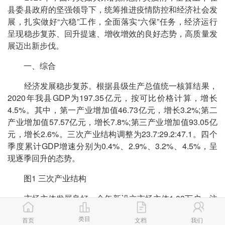
县委县政府的坚强领导下，统筹推进疫情防控和经济社会发
展，扎实做好“六稳”工作，全面落实“六保”任务，经济运行
呈现稳步复苏、回升提速、增收增效的良好态势，高质量发
展迈出新步伐。
一、综合
经济发展稳步复苏。根据县级生产总值统一核算结果，
2020年我县GDP为197.35亿元，按可比价格计算，增长
4.5%。其中，第一产业增加值46.73亿元，增长3.2%;第二
产业增加值57.57亿元，增长7.8%;第三产业增加值93.05亿
元，增长2.6%。三次产业结构调整为23.7:29.2:47.1。四个
季度累计GDP增速分别为0.4%、2.9%、3.2%、4.5%，呈
现逐季回升的态势。
图1 三次产业结构
市场主体发展良好。全年新设立市场主体1.03万户，注
册资本金206.74亿元。年末各类市场主体实有4.87万户，注
类目
首页
文档
我们
册资本金1017.25亿元。全年新增“四上”企业57家，其中工