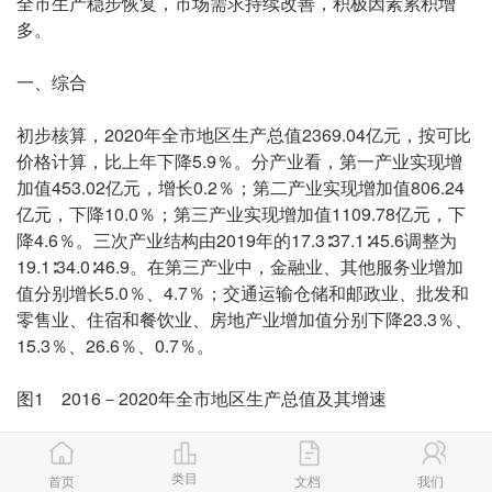
全市生产稳步恢复，市场需求持续改善，积极因素累积增
多。
一、综合
初步核算，2020年全市地区生产总值2369.04亿元，按可比
价格计算，比上年下降5.9％。分产业看，第一产业实现增
加值453.02亿元，增长0.2％；第二产业实现增加值806.24
亿元，下降10.0％；第三产业实现增加值1109.78亿元，下
降4.6％。三次产业结构由2019年的17.3∶37.1∶45.6调整为
19.1∶34.0∶46.9。在第三产业中，金融业、其他服务业增加
值分别增长5.0％、4.7％；交通运输仓储和邮政业、批发和
零售业、住宿和餐饮业、房地产业增加值分别下降23.3％、
15.3％、26.6％、0.7％。
图1 2016－2020年全市地区生产总值及其增速
价格运行保持稳定。全市居民消费价格上涨2.6％，分类别
看：食品烟酒价格上涨7.9％，衣着价格下降3.4％，居住价
类目
首页
文档
我们