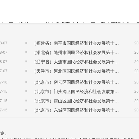
加4家，增长2.8%。其中规模工业企业55家，限上商贸企业37
企业26家。
（福建省）南平市国民经济和社会发展第十五个五年规划纲要
8-07
20
（湖北省）随州市国民经济和社会发展第十五个五年规划纲要
8-07
20
，比上年增长6.6%。其中，城镇居民人均可支配收入27260 
（辽宁省）大连市国民经济和社会发展第十五个五年规划纲要
8-07
20
9.6 %。从收入构成看，城镇居民人均工资性收入14175元，增长6.
（天津市）河北区国民经济和社会发展第十五个五年规划纲要
7-07
20
均经营收入5043元，同比增长17.7%。
（北京市）密云区国民经济和社会发展第十五个五年规划纲要
7-18
20
（北京市）门头沟区国民经济和社会发展第十五个五年规划纲要
7-15
20
1700人，新增农村劳动力转移就业4373人，稳定就业扶贫特岗
（北京市）房山区国民经济和社会发展第十五个五年规划纲要
7-15
20
就业基层平台发布各类用工信息1456条，提供政策咨询5000余
（北京市）东城区国民经济和社会发展第十五个五年规划纲要
7-15
20
业省内就业18818人，省外就业33082人。
用途。
置65户，项目开工率达100%。完成农村危房改造246户，开