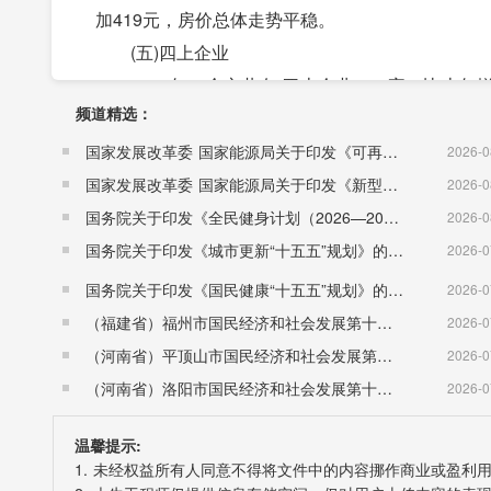
加419元，房价总体走势平稳。
(五)四上企业
2020年，全市共有“四上企业”148家，比上年增
频道精选：
服务业企业22家，资质建筑业企业8家，房地产开发
二、人民生活和民生事业
国家发展改革委 国家能源局关于印发《可再生能源发展“十五五”规划》的通知 （发改能源〔2026〕1067号）
2026-0
(一)居民收入
国家发展改革委 国家能源局关于印发《新型电力系统建设“十五五”规划》的通知​ （发改能源〔2026〕942号）
2026-0
2020年，全市全体居民人均可支配收入18815元
国务院关于印发《全民健身计划（2026—2030年）》的通知 （国发〔2026〕26号）
2026-0
4.3 %;农村居民人均可支配收入13479元，增长 
国务院关于印发《城市更新“十五五”规划》的通知（国发〔2026〕12号）
2026-0
居民人均工资性收入5642元，增长5.9%;农村居民人
国务院关于印发《国民健康“十五五”规划》的通知 （国发〔2026〕23号）
2026-0
(二)劳动就业
（福建省）福州市国民经济和社会发展第十五个五年规划纲要
2026-0
2020年，新增城镇就业4644人，失业人员再就业
（河南省）平顶山市国民经济和社会发展第十五个五年规划纲要
2026-0
个，全市城镇登记失业率为1.67%。全年通过公共
（河南省）洛阳市国民经济和社会发展第十五个五年规划纲要
2026-0
供就业指导、职业介绍2200人次，实现劳动力转移就
温馨提示:
(三)安居工程建设
1. 未经权益所有人同意不得将文件中的内容挪作商业或盈利
2020年，我市棚户区改造任务65户，其中实物安