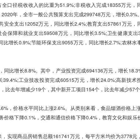
占全口径税收收入的比重为51.9%;非税收入完成18355万元，
。2020年，全市一般公共预算支出完成299748万元，增长0.3
共安全支出12052万元，同比增长2.4%;教育支出57861万元
%;社会保障和就业支出59508万元，同比增长3.5%;卫生健康支出3
同比增长0.9%;节能环保支出9055万元，同比增长2.7%;农林
同比增长8.8%。其中，产业投资完成694136万元，增长18.
长39.4%;工业技改投资完成60515万元，增长24.0%;高新技
21个，比去年增减少19个，其中新开工项目154个，比去年减少57
2.6%，价格水平同比上涨2.6%。从类别来看，食品烟酒价格上涨
务价格下降0.1%，交通和通信价格下降0.4%，教育文化和娱乐
，实现商品房销售总额161741万元，每平方米均价为3778元