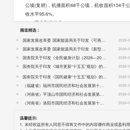
公顷(复耕)，机播面积68千公顷，机收面积134千公
收水平95.6%。
工业和建筑业
频道精选：
2019年，全县工业完成增加值27.9亿元，同比
7.6%;规模以下工业企业完成增加值4.7亿元。规模
国家发展改革委 国家能源局关于印发《可再生能源发展“十五五”规划》的通知 （发改能源〔2026〕1067号）
2026-0
全县有资质以上建筑业企业15家，其中，一级企业2
国家发展改革委 国家能源局关于印发《新型电力系统建设“十五五”规划》的通知​ （发改能源〔2026〕942号）
2026-0
固定资产投资
国务院关于印发《全民健身计划（2026—2030年）》的通知 （国发〔2026〕26号）
2026-0
2019年，完成全社会固定资产投资85.1亿元
国务院关于印发《城市更新“十五五”规划》的通知（国发〔2026〕12号）
2026-0
264.1%。商品房屋销售面积22.0万平方米，同比增
国务院关于印发《国民健康“十五五”规划》的通知 （国发〔2026〕23号）
2026-0
国内贸易
（福建省）福州市国民经济和社会发展第十五个五年规划纲要
2026-0
2019年，全县社会消费品零售总额86.9亿元，
（河南省）平顶山市国民经济和社会发展第十五个五年规划纲要
2026-0
消费品零售额14.1亿元，同比增加10.1%;限额
（河南省）洛阳市国民经济和社会发展第十五个五年规划纲要
2026-0
10.2%。
温馨提示:
交通运输、邮电通信业
1. 未经权益所有人同意不得将文件中的内容挪作商业或盈利
2018年，全县完成交通运输、仓储和邮政业增加值1