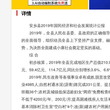
详情
安乡县2019年国民经济和社会发展统计公报
2019年，全县人民在县委、县政府的正确领导
的全面领导，组织动员全县上下坚持产业支撑、融
势，为决胜全面建成小康社会奠定坚实的基础。
综 合
初步核算，2019年全县完成地区生产总值210.9
元、59.4亿元、114.7亿元,同比分别增长3.6%、6.6%、
2019年,民生改善等各项事业卓有成效,脱贫攻
业4985人;自然村通水泥(沥青)路完成331公里、
班额36个;农村及城镇低保适龄妇女“两癌”免费检查
不低于4200元/年、200元/月;提高困难残疾人生
基本消除村卫生室“空白村”4个;改(新)建农村户用厕所