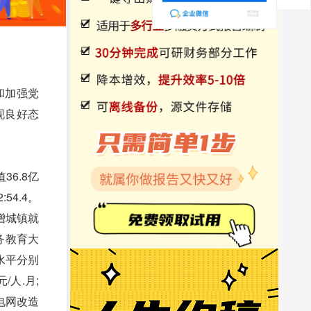
和加强党
现良好态
6.8亿
:54.4。
增城镇就
义务教育大
水平分别
/人.月;
配电网改造