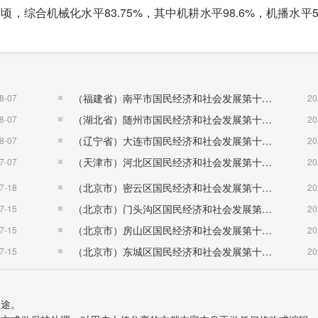
顷，综合机械化水平83.75%，其中机耕水平98.6%，机播水平
增长7.6%。其中，规模以上工业企业完成增加值23.2亿元，
以上工业企业实现主营业务收入99.5亿元，同比增长5.5%。
（福建省）南平市国民经济和社会发展第十五个五年规划纲要
8-07
20
家。全县建筑业完成增加值31.5亿元，同比增长5.5%。
（湖北省）随州市国民经济和社会发展第十五个五年规划纲要
8-07
20
（辽宁省）大连市国民经济和社会发展第十五个五年规划纲要
8-07
20
，同比增长11.1%。其中，房地产开发投资完成22.0亿元，
（天津市）河北区国民经济和社会发展第十五个五年规划纲要
7-07
20
加26.8%，商品房销售额9.0亿元，均价4525元/平方米。
（北京市）密云区国民经济和社会发展第十五个五年规划纲要
7-18
20
（北京市）门头沟区国民经济和社会发展第十五个五年规划纲要
7-15
20
同比增长10.2%。其中，限额以上贸易业企业及限额以上个体户
（北京市）房山区国民经济和社会发展第十五个五年规划纲要
7-15
20
以下贸易业企业及限额以下个体户完成社会消费品零售额72.8亿元，
（北京市）东城区国民经济和社会发展第十五个五年规划纲要
7-15
20
用途。
2.3亿元，同比增长6.2%。完成交通运输发送旅客900.3万