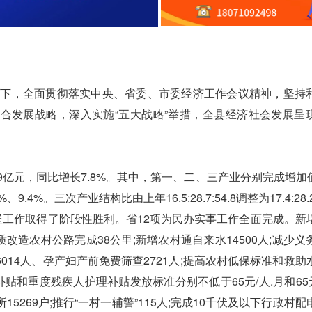
下，全面贯彻落实中央、省委、市委经济工作会议精神，坚持
合发展战略，深入实施“五大战略”举措，全县经济社会发展呈
亿元，同比增长7.8%。其中，第一、二、三产业分别完成增加值3
9.4%。三次产业结构比由上年16.5:28.7:54.8调整为17.4:28.2
坚工作取得了阶段性胜利。省12项为民办实事工作全面完成。新
提质改造农村公路完成38公里;新增农村通自来水14500人;减少
6014人、孕产妇产前免费筛查2721人;提高农村低保标准和救助
活补贴和重度残疾人护理补贴发放标准分别不低于65元/人.月和65元
15269户;推行“一村一辅警”115人;完成10千伏及以下行政村