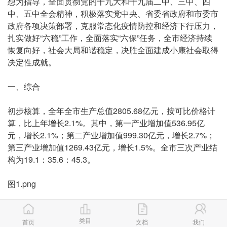
想为指导，全面贯彻党的十九大和十九届二中、三中、四
中、五中全会精神，积极落实党中央、省委省政府和市委市
政府各项决策部署，克服常态化疫情防控和经济下行压力，
扎实做好“六稳”工作，全面落实“六保”任务，全市经济持续
恢复向好，社会大局和谐稳定，决胜全面建成小康社会取得
决定性成就。
一、综合
初步核算，全年全市生产总值2805.68亿元，按可比价格计
算，比上年增长2.1%。其中，第一产业增加值536.95亿
元，增长2.1%；第二产业增加值999.30亿元，增长2.7%；
第三产业增加值1269.43亿元，增长1.5%。全市三次产业结
构为19.1：35.6：45.3。
图1.png
市场物价温和上涨。全年居民消费价格总水平比上年上涨
2.8%。其中，城市上涨3.3%，农村上涨2.6%。商品零售价
类目
首页
文档
我们