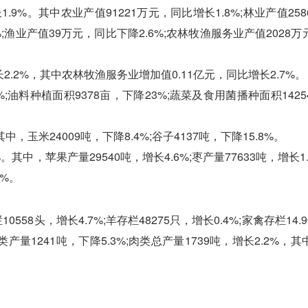
9%。其中农业产值91221万元，同比增长1.8%;林业产值25
9%;渔业产值39万元，同比下降2.6%;农林牧渔服务业产值2028
2%，其中农林牧渔服务业增加值0.11亿元，同比增长2.7%。
;油料种植面积9378亩，下降23%;蔬菜及食用菌播种面积142
玉米24009吨，下降8.4%;谷子4137吨，下降15.8%。
中，苹果产量29540吨，增长4.6%;枣产量77633吨，增长1
9%。
58头，增长4.7%;羊存栏48275只，增长0.4%;家禽存栏14.
奶类产量1241吨，下降5.3%;肉类总产量1739吨，增长2.2%，