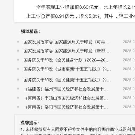
全年实现工业增加值3.63亿元，比上年增长2.1%
上工业总产值8.91亿元，增长5.0%。其中，轻工业4.
分属地看，省属企业实现产值0.31亿元，增长13.7
频道精选：
分行业看，食品制造业实现产值4.43亿元，下降22
国家发展改革委 国家能源局关于印发《可再生能源发展“十五五”规划》的通知 （发改能源〔2026〕1067号）
2026-0
亿元，增长46.2%，占6.2%;化学原料和化学制品制
国家发展改革委 国家能源局关于印发《新型电力系统建设“十五五”规划》的通知​ （发改能源〔2026〕942号）
2026-0
2.5倍，占23.8%;电力、热力生产和供应业0.31亿
国务院关于印发《全民健身计划（2026—2030年）》的通知 （国发〔2026〕26号）
2026-0
4.2%。
国务院关于印发《城市更新“十五五”规划》的通知（国发〔2026〕12号）
2026-0
全年实现建筑业增加值0.84亿元，比上年下降2
四、固定资产投资
国务院关于印发《国民健康“十五五”规划》的通知 （国发〔2026〕23号）
2026-0
全年全社会固定资产投资比上年下降23.5%。其中
（福建省）福州市国民经济和社会发展第十五个五年规划纲要
2026-0
在固定资产投资(不含农户)中，第一产业投资占比为4
（河南省）平顶山市国民经济和社会发展第十五个五年规划纲要
2026-0
五、贸易和旅游业
（河南省）洛阳市国民经济和社会发展第十五个五年规划纲要
2026-0
全年实现社会消费品零售总额13.07亿元，比上
温馨提示:
额1.41亿元，增长5.2%。
1. 未经权益所有人同意不得将文件中的内容挪作商业或盈利
从区域看，城镇实现零售额9.60亿元，比上年下降6