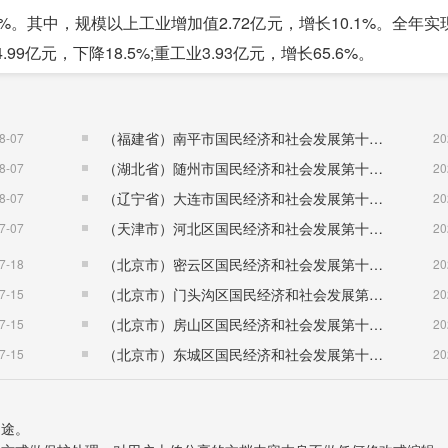
。其中，规模以上工业增加值2.72亿元，增长10.1%。全年实
99亿元，下降18.5%;重工业3.93亿元，增长65.6%。
%;县属企业8.60亿元，增长4.7%。
.8%，占规模以上工业总产值的49.7%;酒、饮料及精制茶制造业
（福建省）南平市国民经济和社会发展第十五个五年规划纲要
8-07
20
造业1.13亿元，下降3.6%，占12.6%;非金属矿物制品业2.12
（湖北省）随州市国民经济和社会发展第十五个五年规划纲要
8-07
20
元，增长13.7%，占3.5%;燃气生产和供应业0.37亿元，增长14
（辽宁省）大连市国民经济和社会发展第十五个五年规划纲要
8-07
20
（天津市）河北区国民经济和社会发展第十五个五年规划纲要
7-07
20
3%。全县资质等级以上建筑业企业5家。
（北京市）密云区国民经济和社会发展第十五个五年规划纲要
7-18
20
，固定资产投资(不含农户)增长0.7%。
（北京市）门头沟区国民经济和社会发展第十五个五年规划纲要
7-15
20
.3%;第二产业投资占比13.4%;第三产业投资占比82.3%。
（北京市）房山区国民经济和社会发展第十五个五年规划纲要
7-15
20
（北京市）东城区国民经济和社会发展第十五个五年规划纲要
7-15
20
年下降6.1%。其中，限额以上企业(含中石化、中石油)实现消
用途。
.8%;乡村实现零售额3.47亿元，下降4.2%。从消费形态看