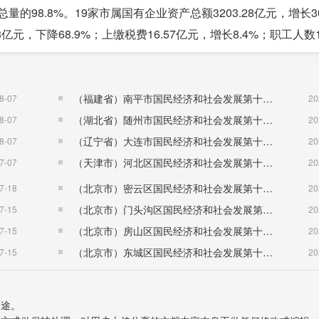
量的98.8%。19家市属国有企业资产总额3203.28亿元，增长30
8亿元，下降68.9%；上缴税费16.57亿元，增长8.4%；职工人数1
人，比上年末增加0.57万人。户籍人口出生率10.84‰，人口死
（福建省）南平市国民经济和社会发展第十五个五年规划纲要
8-07
20
，省外迁入4430人。
（湖北省）随州市国民经济和社会发展第十五个五年规划纲要
8-07
20
（辽宁省）大连市国民经济和社会发展第十五个五年规划纲要
8-07
20
（天津市）河北区国民经济和社会发展第十五个五年规划纲要
7-07
20
（北京市）密云区国民经济和社会发展第十五个五年规划纲要
7-18
20
.7调整为8.5:42.1:49.4，对经济增长贡献率分别为4.9%、58.
（北京市）门头沟区国民经济和社会发展第十五个五年规划纲要
7-15
20
2.2和1.4个百分点。日照钢铁控股集团有限公司3#-5#ESP无头
（北京市）房山区国民经济和社会发展第十五个五年规划纲要
7-15
20
能关键通用零部件制造等重点项目投产。新一代信息技术、新能源
（北京市）东城区国民经济和社会发展第十五个五年规划纲要
7-15
20
.7%、15.7%、16.4%和11.1%。“四新”经济增加值占G
用途。