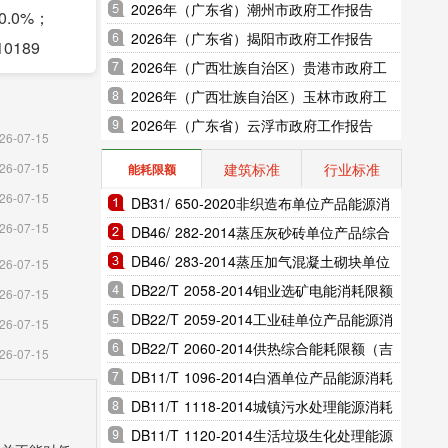
2026年（广东省）潮州市政府工作报告
.0%；
2026年（广东省）揭阳市政府工作报告
0189
2026年（广西壮族自治区）贵港市政府工
作报告
2026年（广西壮族自治区）玉林市政府工
作报告
2026年（广东省）云浮市政府工作报告
亡率
26-07-15
建筑标准
行业标准
26-07-15
能耗限额
26-07-15
DB31/ 650-2020非织造布单位产品能源消
26-07-15
耗限额（上海市地方标准）
DB46/ 282-2014蒸压灰砂砖单位产品综合
能耗和电耗限额（海南省地方标准）
DB46/ 283-2014蒸压加气混凝土砌块单位
26-07-15
7%和
产品综合能耗和电耗限额（海南省地方标
DB22/T 2058-2014钼业选矿电能消耗限额
26-07-15
带钢生产
准）
（吉林省地方标准）
DB22/T 2059-2014工业硅单位产品能源消
26-07-15
新材
耗限额（吉林省地方标准）
DB22/T 2060-2014供热综合能耗限额（吉
26-07-15
DP的比重
林省地方标准）
DB11/T 1096-2014白酒单位产品能源消耗
限额（北京市地方标准）
DB11/T 1118-2014城镇污水处理能源消耗
限额（北京市地方标准）
DB11/T 1120-2014生活垃圾生化处理能源