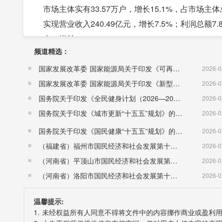
市场主体实有33.57万户，增长15.1%，占市场主体总
实现营业收入240.49亿元，增长7.5%；利润总额7.
人，增长1.7%。
频道精选：
人口规模稳步增长。年末全市户籍总人口309.02万
国家发展改革委 国家能源局关于印发《可再生能源发展“十五五”规划》的通知 （发改能源〔2026〕1067号）
2026-0
8.12‰，人口自然增长率2.73‰。省内迁入5102人
国家发展改革委 国家能源局关于印发《新型电力系统建设“十五五”规划》的通知​ （发改能源〔2026〕942号）
2026-0
国务院关于印发《全民健身计划（2026—2030年）》的通知 （国发〔2026〕26号）
2026-0
二、高质量发展
国务院关于印发《城市更新“十五五”规划》的通知（国发〔2026〕12号）
2026-0
国务院关于印发《国民健康“十五五”规划》的通知 （国发〔2026〕23号）
2026-0
动能转换成效显著。三次产业结构由上年的8.6:42.7:48
（福建省）福州市国民经济和社会发展第十五个五年规划纲要
2026-0
36.4%，三次产业分别拉动地区生产总值增长0.2、
（河南省）平顶山市国民经济和社会发展第十五个五年规划纲要
2026-0
线、日照威奕汽车有限公司年产10万辆整车和智
（河南省）洛阳市国民经济和社会发展第十五个五年规划纲要
2026-0
料、高端化工、高端装备等新兴产业工业增加值分别增长25
温馨提示:
达到28.53%。
1. 未经权益所有人同意不得将文件中的内容挪作商业或盈利