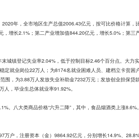
020年，全市地区生产总值2006.43亿元，按可比价格计算，
元，增长2.1%；第二产业增加值844.20亿元，增长5.0%；第三
末城镇登记失业率2.04%，低于控制目标2.46个百分点。大力
，稳定就业岗位22万人；为8174名就业困难人员、建档立卡贫困
范围，为3.88万人发放失业补助金7232万元；发放创业担保贷款1
3万人，毕业生总体就业率91.92%。
1%。八大类商品价格“六升二降”，其中，食品烟酒类上涨8.6%
万户，注册资本（金）9864.92亿元，分别增长14.9%、28.8