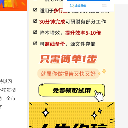
持以习
不移贯彻
动，全市
有