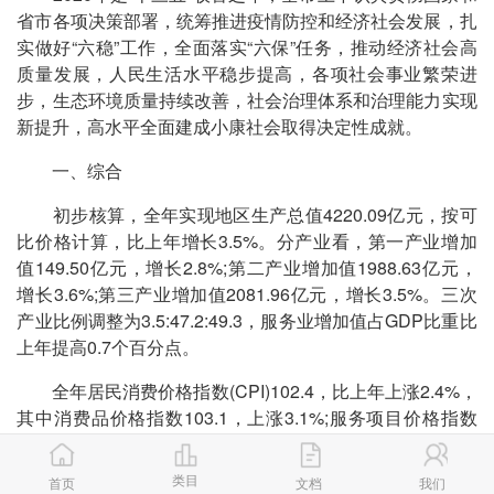
省市各项决策部署，统筹推进疫情防控和经济社会发展，扎
实做好“六稳”工作，全面落实“六保”任务，推动经济社会高
质量发展，人民生活水平稳步提高，各项社会事业繁荣进
步，生态环境质量持续改善，社会治理体系和治理能力实现
新提升，高水平全面建成小康社会取得决定性成就。
一、综合
初步核算，全年实现地区生产总值4220.09亿元，按可
比价格计算，比上年增长3.5%。分产业看，第一产业增加
值149.50亿元，增长2.8%;第二产业增加值1988.63亿元，
增长3.6%;第三产业增加值2081.96亿元，增长3.5%。三次
产业比例调整为3.5:47.2:49.3，服务业增加值占GDP比重比
上年提高0.7个百分点。
全年居民消费价格指数(CPI)102.4，比上年上涨2.4%，
其中消费品价格指数103.1，上涨3.1%;服务项目价格指数
101.3，上涨1.3%。分类别看，食品烟酒类上涨7.5%，居住
类上涨1.0%，生活用品及服务类上涨0.3%，教育文化和娱
类目
首页
文档
我们