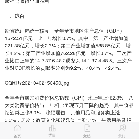
康社会取得全面胜利。
一、综合
经省统计局统一核算，全年全市地区生产总值（GDP）
1572.51亿元，比上年增长3.7%。其中，第一产业增加值
221.38亿元，增长2.3%；第二产业增加值588.85亿元，增
长4.2%；第三产业增加值762.28亿元，增长3.7%。三次产
业比由上年的14.2:37.6:48.2调整为14.1:37.4:48.5。三次产
业对GDP增长的贡献率分别为9.2%、48.4%、42.4%。
QQ图片20210402153450.jpg
全年全市居民消费价格总指数（CPI）比上年上涨2.3%。八
大类消费品价格与上年相比呈现五升三降的趋势。其中食品
烟酒类上涨8.0%，涨幅居首；其他用品和服务类上涨
3.3%，居次；教育文化和娱乐类上涨1.1%；生活用品及服
务类上涨0.5%；医疗保健类上涨0.3%；居住类下降0.3%；
衣着类下降1.5%；交通和通信类下降4.2%。
类目
首页
文档
我们