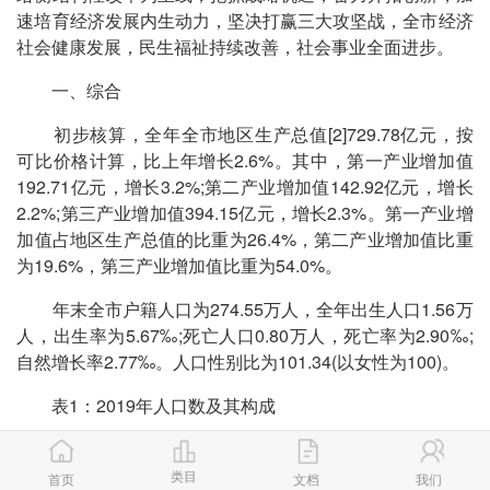
速培育经济发展内生动力，坚决打赢三大攻坚战，全市经济
社会健康发展，民生福祉持续改善，社会事业全面进步。
一、综合
初步核算，全年全市地区生产总值[2]729.78亿元，按
可比价格计算，比上年增长2.6%。其中，第一产业增加值
192.71亿元，增长3.2%;第二产业增加值142.92亿元，增长
2.2%;第三产业增加值394.15亿元，增长2.3%。第一产业增
加值占地区生产总值的比重为26.4%，第二产业增加值比重
为19.6%，第三产业增加值比重为54.0%。
年末全市户籍人口为274.55万人，全年出生人口1.56万
人，出生率为5.67‰;死亡人口0.80万人，死亡率为2.90‰;
自然增长率2.77‰。人口性别比为101.34(以女性为100)。
表1：2019年人口数及其构成
指标
年末数（万人）
比重
类目
首页
文档
我们