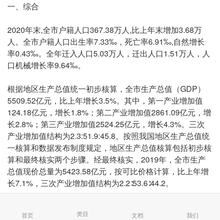
一、综合
2020年末,全市户籍人口367.38万人,比上年末增加3.68万
人。全市户籍人口出生率7.33‰，死亡率6.91‰,自然增长
率0.43‰。全年迁入人口5.03万人，迁出人口1.51万人，人
口机械增长率9.64‰。
根据地区生产总值统一初步核算，全市生产总值（GDP）
5509.52亿元，比上年增长3.5%。其中，第一产业增加值
124.18亿元，增长1.8%；第二产业增加值2861.09亿元，增
长2.8%；第三产业增加值2524.25亿元，增长4.3%。三次
产业增加值结构为2.3:51.9:45.8。按照我国地区生产总值统
一核算和数据发布制度规定，地区生产总值核算包括初步核
算和最终核实两个步骤。经最终核实，2019年，全市生产
总值现价总量为5423.58亿元，按可比价格计算，比上年增
长7.1%，三次产业增加值结构为2.2∶53.6∶44.2。
全市财政总收入1003.07亿元，总量突破千亿大关，比上年
类目
首页
文档
我们
增长6.1%；其中一般公共预算收入598.80亿元，增长