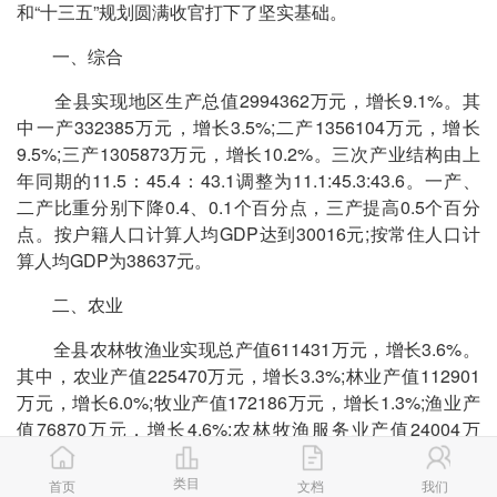
和“十三五”规划圆满收官打下了坚实基础。
一、综合
全县实现地区生产总值2994362万元，增长9.1%。其
中一产332385万元，增长3.5%;二产1356104万元，增长
9.5%;三产1305873万元，增长10.2%。三次产业结构由上
年同期的11.5：45.4：43.1调整为11.1:45.3:43.6。一产、
二产比重分别下降0.4、0.1个百分点，三产提高0.5个百分
点。按户籍人口计算人均GDP达到30016元;按常住人口计
算人均GDP为38637元。
二、农业
全县农林牧渔业实现总产值611431万元，增长3.6%。
其中，农业产值225470万元，增长3.3%;林业产值112901
万元，增长6.0%;牧业产值172186万元，增长1.3%;渔业产
值76870万元，增长4.6%;农林牧渔服务业产值24004万
元，增长9.0%。农林牧渔业增加值345951万元，增长
3.7%。
类目
首页
文档
我们