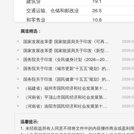
建筑业
19.1
交通运输、仓储和邮政业
26.5
和零售业
10.8
住宿和餐饮业
4.1
频道精选：
金融业
9.8
国家发展改革委 国家能源局关于印发《可再生能源发展“十五五”规划》的通知 （发改能源〔2026〕1067号）
2026-0
房地产业
19.3
国家发展改革委 国家能源局关于印发《新型电力系统建设“十五五”规划》的通知​ （发改能源〔2026〕942号）
2026-0
其他服务业
55.4
国务院关于印发《全民健身计划（2026—2030年）》的通知 （国发〔2026〕26号）
2026-0
二、农业
国务院关于印发《城市更新“十五五”规划》的通知（国发〔2026〕12号）
2026-0
全年农作物播种面积229.6万亩，比上年减少0.8
国务院关于印发《国民健康“十五五”规划》的通知 （国发〔2026〕23号）
2026-0
上年减少1.5万亩;棉花面积0.16万亩，比上年减少0.
（福建省）福州市国民经济和社会发展第十五个五年规划纲要
2026-0
全年粮食总产量67.4万吨，比上年增长2.4%，其中，
（河南省）平顶山市国民经济和社会发展第十五个五年规划纲要
2026-0
产量4.1万吨，下降8.2%;棉花产量0.0089万吨，下降
（河南省）洛阳市国民经济和社会发展第十五个五年规划纲要
2026-0
禽蛋产量1.94万吨，增长10.8%。水产品产量7.5吨
主要农产品产量
温馨提示:
1. 未经权益所有人同意不得将文件中的内容挪作商业或盈利
指标
单位
绝对数