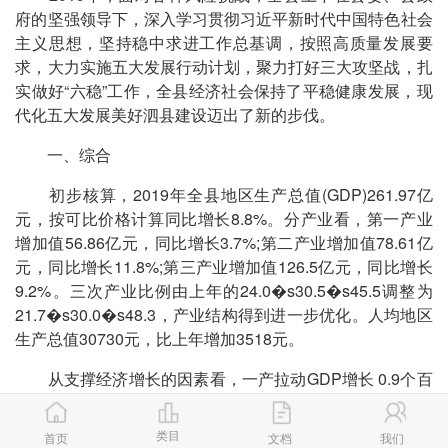
府的坚强领导下，深入学习贯彻习近平新时代中国特色社会
主义思想，坚持稳中求进工作总基调，按照高质量发展要
求，大力实施五大发展行动计划，聚力打好三大攻坚战，扎
实做好“六稳”工作，全县经济社会保持了平稳健康发展，现
代化五大发展美好泗县建设迈出了新的步伐。
一、综合
初步核算，2019年全县地区生产总值(GDP)261.97亿
元，按可比价格计算同比增长8.8%。分产业看，第一产业
增加值56.86亿元，同比增长3.7%;第二产业增加值78.61亿
元，同比增长11.8%;第三产业增加值126.5亿元，同比增长
9.2%。三次产业比例由上年的24.0�s30.5�s45.5调整为
21.7�s30.0�s48.3，产业结构得到进一步优化。人均地区
生产总值30730元，比上年增加3518元。
从支撑经济增长的因素看，一产拉动GDP增长 0.9个百
分点，对经济增长的贡献率为10%;二产拉动GDP增长3.8个
百分点，对经济增长的贡献率为43.7%;三产拉动GDP增长
类目
首页
文档
我们