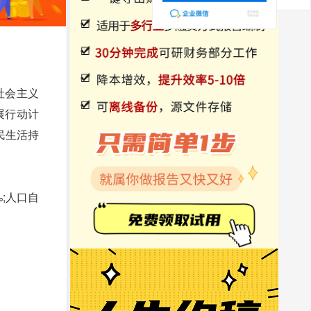
社会主义
展行动计
民生活持
‰;人口自