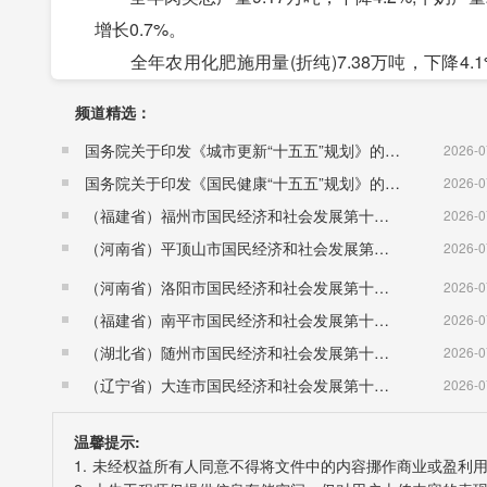
增长0.7%。
全年农用化肥施用量(折纯)7.38万吨，下降4.1
4%。全部灌溉面积为10.57万公顷。
频道精选：
三、工业、建筑业和服务业
国务院关于印发《城市更新“十五五”规划》的通知（国发〔2026〕12号）
2026-0
全年规模以上工业增加值增长8.8%。
国务院关于印发《国民健康“十五五”规划》的通知 （国发〔2026〕23号）
2026-0
2019年年报规模以上工业企业101家，实现主营
（福建省）福州市国民经济和社会发展第十五个五年规划纲要
2026-0
麦粉下降5.5%，饲料增长62.4%，机制纸及纸板
（河南省）平顶山市国民经济和社会发展第十五个五年规划纲要
2026-0
设备增长9.2%。
（河南省）洛阳市国民经济和社会发展第十五个五年规划纲要
全年建筑业总产值302.25亿元，增长13.1%。
2026-0
（福建省）南平市国民经济和社会发展第十五个五年规划纲要
面积44.71万平方米，下降1.8%。
2026-0
（湖北省）随州市国民经济和社会发展第十五个五年规划纲要
全年批发和零售业增加值24.98亿元，比上年增长6
2026-0
（辽宁省）大连市国民经济和社会发展第十五个五年规划纲要
饮业增加值5.57亿元，增长8.4%;金融业增加值13.
2026-0
加值53.36亿元，增长8.6%。
温馨提示:
四、固定资产投资
1. 未经权益所有人同意不得将文件中的内容挪作商业或盈利
全年固定资产投资比上年增长4.8%。其中，一产投