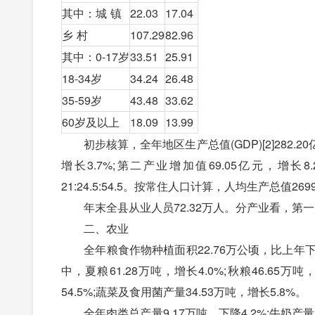
其中：城 镇
22.03
17.04
乡 村
107.29
82.96
其中：0-17岁
33.51
25.91
18-34岁
34.24
26.48
35-59岁
43.48
33.62
60岁及以上
18.09
13.99
初步核算，全年地区生产总值(GDP)[2]282.2
增长3.7%;第二产业增加值69.05亿元，增长8
21:24.5:54.5。按常住人口计算，人均生产总值269
年末全县从业人员72.32万人。分产业看，第一产业2
二、农业
全年粮食作物种植面积22.76万公顷，比上年下降0.4
中，夏粮61.28万吨，增长4.0%;秋粮46.65万
54.5%;蔬菜及食用菌产量34.53万吨，增长5.8%。
全年肉类总产量9.17万吨，下降4.2%;牛奶产量21