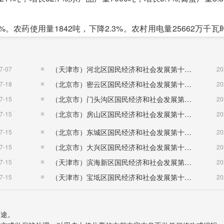
%。农药使用量1842吨，下降2.3%。农村用电量25662万千
（天津市）河北区国民经济和社会发展第十五个五年规划纲要
7-07
20
（北京市）密云区国民经济和社会发展第十五个五年规划纲要
7-18
20
业务收入73亿元;实现利润总额3.53亿元。统计的主要产品产
（北京市）门头沟区国民经济和社会发展第十五个五年规划纲要
7-15
20
增长1.4%，商品混凝土下降13%，鲜、冷藏肉下降0.5%，农产
（北京市）房山区国民经济和社会发展第十五个五年规划纲要
7-15
20
（北京市）东城区国民经济和社会发展第十五个五年规划纲要
建筑企业房屋建筑施工面积324.55万平方米，增长26.4%。房
7-15
20
（北京市）大兴区国民经济和社会发展第十五个五年规划纲要
7-15
20
（天津市）滨海新区国民经济和社会发展第十五个五年规划纲要
.6%;交通运输、仓储和邮政业增加值18.78亿元，增长6.0%
7-15
20
（天津市）宝坻区国民经济和社会发展第十五个五年规划纲要
62亿元，增长13.6%;房地产业增加值28.83亿元，增长4.3%;其
7-15
20
用途。
资增长22.8%，二产投资增长7.2%，三产投资增长3.6%。