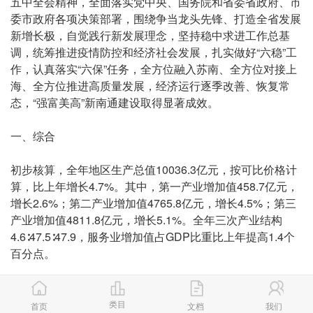
五中全会精神，全面落实党中央、国务院和省委省政府、市
委市政府各项决策部署，围绕争当龙头先锋、打造全省发展
新增长极，自觉践行新发展理念，坚持稳中求进工作总基
调，统筹推进疫情防控和经济社会发展，扎实做好“六稳”工
作，认真落实“六保”任务，全方位融入苏南、全方位对接上
海、全方位推进高质量发展，经济运行逐季改善、恢复常
态，“强富美高”新南通建设取得显著成效。
一、综合
初步核算，全年地区生产总值10036.3亿元，按可比价格计
算，比上年增长4.7%。其中，第一产业增加值458.7亿元，
增长2.6%；第二产业增加值4765.8亿元，增长4.5%；第三
产业增加值4811.8亿元，增长5.1%。全年三次产业结构
4.6∶47.5∶47.9，服务业增加值占GDP比重比上年提高1.4个
百分点。
全年新登记私营企业3.49万家，年末累计达24.61万家；新
登记私营企业注册资本2332.19亿元，年末累计注册资本
类目
首页
文档
我们