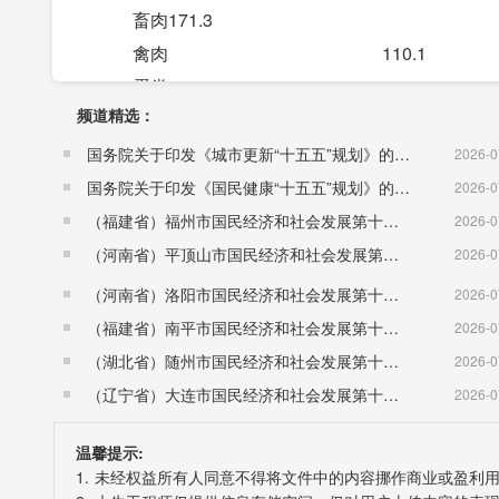
畜肉171.3
禽肉 110.1
蛋类103.9
频道精选：
水产品100.2
菜类106.1
国务院关于印发《城市更新“十五五”规划》的通知（国发〔2026〕12号）
2026-0
鲜果95.6
国务院关于印发《国民健康“十五五”规划》的通知 （国发〔2026〕23号）
2026-0
2、衣着102.0
（福建省）福州市国民经济和社会发展第十五个五年规划纲要
2026-0
3、居住102.4
（河南省）平顶山市国民经济和社会发展第十五个五年规划纲要
2026-0
4、生活用品及服务100.2
（河南省）洛阳市国民经济和社会发展第十五个五年规划纲要
2026-0
5、交通和通信95.9
（福建省）南平市国民经济和社会发展第十五个五年规划纲要
2026-0
6、教育文化和娱乐105.8
（湖北省）随州市国民经济和社会发展第十五个五年规划纲要
2026-0
7、医疗保健100.4
（辽宁省）大连市国民经济和社会发展第十五个五年规划纲要
2026-0
8、其他用品和服务 122.7
温馨提示:
供给侧结构性改革深入推进。年末规模以上工业企业
1. 未经权益所有人同意不得将文件中的内容挪作商业或盈利
业企业每百元主营业务收入中的成本为91.7元，比