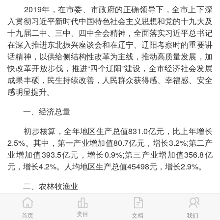
2019年，在市委、市政府的正确领导下，全市上下深
入贯彻习近平新时代中国特色社会主义思想和党的十九大及
十九届二中、三中、四中全会精神，全面落实习近平总书记
在深入推进东北振兴座谈会和在辽宁、辽阳考察时的重要讲
话精神，以供给侧结构性改革为主线，推动高质量发展，加
快改革开放步伐，推进“四个辽阳”建设，全市经济社会发展
成果丰硕，民生持续改善，人民群众获得感、幸福感、安全
感明显提升。
一、经济总量
初步核算，全年地区生产总值831.0亿元，比上年增长
2.5%。其中，第一产业增加值80.7亿元，增长3.2%;第二产
业增加值393.5亿元，增长0.9%;第三产业增加值356.8亿
元，增长4.2%。人均地区生产总值45498元，增长2.9%。
二、农林牧渔业
粮食作物播种面积134.0千公顷，比上年减少1.5千公
类目
首页
文档
我们
顷。其中，稻谷46.0千公顷，增加3.5千公顷;玉米83.1千公