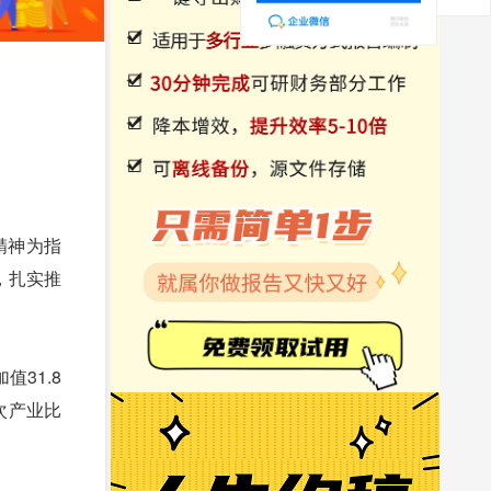
精神为指
，扎实推
31.8
三次产业比