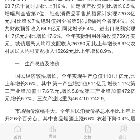
23.7亿千瓦时,同比上升9%。固定资产投资同比增长6.5%,
增幅列全省第7位。社会消费品零售总额累计实现720.3亿
元,同比增长7%,绝对值列全省第5位,增幅列全省第4位。公
共财政预算收入64.9亿元,同比增长6.4%。进出口总额实现
41.7亿元,同比增长17.6%。全年实际利用外商投资759万美
元。城镇居民人均可支配收入26760元,比上年增长6.9%;农
村居民人均可支配收入15262元,比上年增长8.9%。
一、生产总值及物价
国民经济较快增长。全年实现生产总值1101.1亿元,比
上年增长3.5%。其中,第一产业增加值511亿元,增长1.1%;第
二产业增加值117.6亿元,增长5.8%;第三产业增加值472亿
元,增长5.7%。三次产业比重为46.4:10.7:42.9。
市场物价涨幅不大。全年居民消费价格总水平比上年上
升2.6个百分点。其中食品烟酒上涨6.6%,衣着下降0.4%,居
住上涨0.9%,生活用品及服务下降0.5%,交通和通信下降
0.8%,教育文化和娱乐上涨4.4%,医疗保健上涨1.1%,其它用
类目
首页
文档
我们