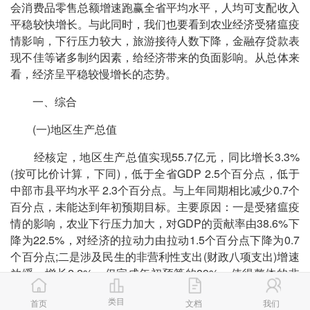
会消费品零售总额增速跑赢全省平均水平，人均可支配收入
平稳较快增长。与此同时，我们也要看到农业经济受猪瘟疫
情影响，下行压力较大，旅游接待人数下降，金融存贷款表
现不佳等诸多制约因素，给经济带来的负面影响。从总体来
看，经济呈平稳较慢增长的态势。
一、综合
(一)地区生产总值
经核定，地区生产总值实现55.7亿元，同比增长3.3%
(按可比价计算，下同)，低于全省GDP 2.5个百分点，低于
中部市县平均水平 2.3个百分点。与上年同期相比减少0.7个
百分点，未能达到年初预期目标。主要原因：一是受猪瘟疫
情的影响，农业下行压力加大，对GDP的贡献率由38.6%下
降为22.5%，对经济的拉动力由拉动1.5个百分点下降为0.7
个百分点;二是涉及民生的非营利性支出(财政八项支出)增速
放缓，增长2.2%，仅完成年初预算的89%，使得整体的非
营利性服务业拉动经济能力变弱，仅拉动经济0.7个百分
类目
首页
文档
我们
点，低于上年同期3.0个百分点。分季度来看：一季度增长