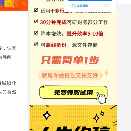
导，认真
为导向，
口城镇化
;人口自然