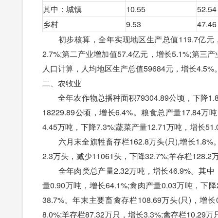
其中：城镇
10.55
52.54
乡村
9.53
47.46
初步核算，全年实现地区生产总值119.7亿元，
2.7%;第二产业增加值57.4亿元，增长5.1%;第三产业
人口计算，人均地区生产总值59684元，增长4.5%
二、农牧业
全年农作物总播种面积79304.89公顷，下降1.
18229.89公顷，增长6.4%。粮食总产量17.84
4.45万吨，下降7.3%;蔬菜产量12.71万吨，增长51
六月末全旗牲畜存栏162.8万头(只),增长1.8%
2.3万头，减少11061头，下降32.7%;羊存栏128.
全年肉类总产量2.32万吨，增长46.9%。其中，猪肉
量0.90万吨，增长64.1%;禽肉产量0.03万吨，下
38.7%。年末主要畜禽存栏108.69万头(只)，增长
8.0%;羊存栏87.32万只，增长3.3%;禽存栏10.29