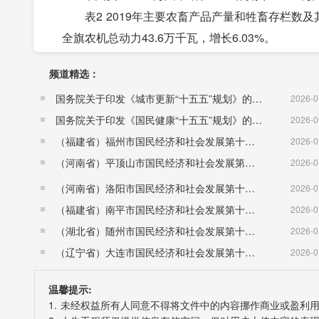
表2 2019年主要农畜产品产量和牲畜存栏数及
全旗农机总动力43.6万千瓦，增长6.03%。
三、工业和建筑业
频道精选：
全年全部工业增加值比上年增长2.8%。其中，规
国务院关于印发《城市更新“十五五”规划》的通知（国发〔2026〕12号）
2026-0
增速2.8%
国务院关于印发《国民健康“十五五”规划》的通知 （国发〔2026〕23号）
2026-0
指标
单 位
绝对数
（福建省）福州市国民经济和社会发展第十五个五年规划纲要
2026-0
粮食
万吨
17.84
（河南省）平顶山市国民经济和社会发展第十五个五年规划纲要
2026-0
油料
万吨
0.19
（河南省）洛阳市国民经济和社会发展第十五个五年规划纲要
2026-0
甜菜
万吨
4.45
（福建省）南平市国民经济和社会发展第十五个五年规划纲要
2026-0
蔬菜
万 吨
12.71
（湖北省）随州市国民经济和社会发展第十五个五年规划纲要
2026-0
水果（含果用瓜）
万吨
0.56
（辽宁省）大连市国民经济和社会发展第十五个五年规划纲要
2026-0
肉类总产量
万吨
2.32
其中：猪肉
万吨
0.32
温馨提示:
牛肉
万吨
1.07
1. 未经权益所有人同意不得将文件中的内容挪作商业或盈利