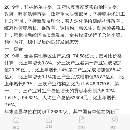
2019年，和林格尔县委、政府认真贯彻落实自治区党委、
政府，呼和浩特市委、政府重大决策部署，坚持稳中求进工
作总基调，坚持新发展理念，着力深化供给侧结构性改革，
统筹推进稳增长、促改革、调结构、惠民生、防风险各项工
作，积极推动经济高质量发展。全县经济保持了总体平稳、
稳中向好、稳中提质的良好发展态势。
一、综合
2019年，全县实现地区生产总值174.58亿元，按可比价格
计算，比上年增长3.3%。分三次产业看第一产业完成增加
值20.29亿元，比上年增长1.4%第二产业完成增加值85.42
亿元，比上年增长0.1%第三产业完成增加值68.87亿元，比
上年增长8.3%。三次产业结构之比为11.6∶48.9∶39.5。第
一、二、三产业对生产总值增长的贡献率分别为5.02%、
1.61%、94.62%。人均生产总值63304元，比上年增长
2.6%。
年末全县单位在岗职工26832人。其中国有单位在岗职工
6344人；城镇集体单位在岗职工346人；其他各种经济类型
在岗职工20142人。
类目
首页
文档
我们