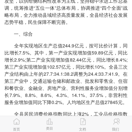
攻坚，以供给侧结构性改革为主线，坚持稳中求进工作总基
调，统筹推进“五位一体”总体布局，协调推进“四个全面”战
略布局，全力推动县域经济高质量发展，全县经济社会发展
态势平稳，民生保障不断完善。
一、综合
全年实现地区生产总值244.9亿元，按可比价计算，同
比增长7.5%。其中，第一产业实现增加值59.89亿元，同比
增长2.9%;第二产业实现增加值82.44亿元，同比增长8.4%;
第三产业实现增加值102.57亿元，同比增长10%。全县三次
产业结构由上年的27.7:34.1:38.2调整为24.4:33.7:41.9。在
第三产业中，交通运输仓储和邮政业、批发和零售业、住宿
和餐饮业、金融业、房地产业、营利性服务业增加值分别增
长7.9%、8.8%、8.6%、4.3%、14.1%、37.5%，非营利性
服务业增加值同比下降0.2%。人均地区生产总值27845元。
全县居民消费价格指数同比上涨2%，工业品价格指数
同比上涨2%，服务价格指数同比上涨2.2%。居民消费品价
格指数同比上涨1.9%，其中：食品烟酒价格指数上涨
类目
首页
文档
我们