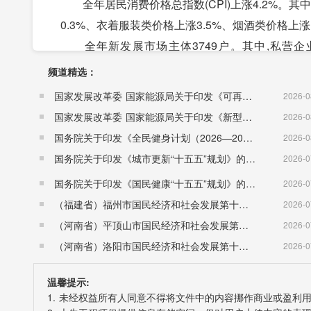
全年居民消费价格总指数(CPI)上涨4.2%。其中
0.3%、衣着服装类价格上涨3.5%、烟酒类价格上涨1
全年新发展市场主体3749户。其中,私营企业4
11.2%。其中，私营企业3036户，个体工商户2.6
频道精选：
二、农业
国家发展改革委 国家能源局关于印发《可再生能源发展“十五五”规划》的通知 （发改能源〔2026〕1067号）
2026-0
全县农业现价总产值实现57.62亿元，可比价增长3
国家发展改革委 国家能源局关于印发《新型电力系统建设“十五五”规划》的通知​ （发改能源〔2026〕942号）
2026-0
万吨，比上年下降2.5%;油料14166吨,比上年下降
国务院关于印发《全民健身计划（2026—2030年）》的通知 （国发〔2026〕26号）
2026-0
年实现茶叶产量26916吨，比上年减少835吨，同比
国务院关于印发《城市更新“十五五”规划》的通知（国发〔2026〕12号）
2026-0
药材产量27233吨，比上年减少163吨;蔬菜产量达到
国务院关于印发《国民健康“十五五”规划》的通知 （国发〔2026〕23号）
2026-0
（福建省）福州市国民经济和社会发展第十五个五年规划纲要
2026-0
（河南省）平顶山市国民经济和社会发展第十五个五年规划纲要
2026-0
（河南省）洛阳市国民经济和社会发展第十五个五年规划纲要
2026-0
温馨提示:
1. 未经权益所有人同意不得将文件中的内容挪作商业或盈利