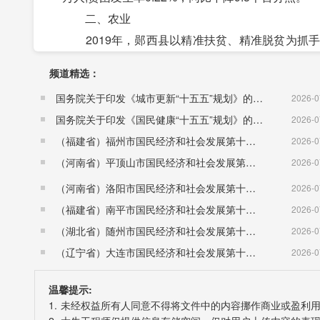
二、农业
2019年，郧西县以精准扶贫、精准脱贫为抓手
展。全年全县农林牧渔总产值39.19亿元，按可比价
频道精选：
国务院关于印发《城市更新“十五五”规划》的通知（国发〔2026〕12号）
2026-0
国务院关于印发《国民健康“十五五”规划》的通知 （国发〔2026〕23号）
2026-0
（福建省）福州市国民经济和社会发展第十五个五年规划纲要
2026-0
（河南省）平顶山市国民经济和社会发展第十五个五年规划纲要
2026-0
（河南省）洛阳市国民经济和社会发展第十五个五年规划纲要
2026-0
（福建省）南平市国民经济和社会发展第十五个五年规划纲要
2026-0
2019年，烟叶面积0.62万亩，蔬菜面积27.30万
（湖北省）随州市国民经济和社会发展第十五个五年规划纲要
2026-0
油料1.93万吨，同比增长4.53%;蔬菜总产量29.51
（辽宁省）大连市国民经济和社会发展第十五个五年规划纲要
2026-0
温馨提示:
1. 未经权益所有人同意不得将文件中的内容挪作商业或盈利