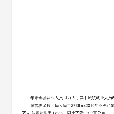
年末全县从业人员14万人，其中城镇就业人员5.7
脱贫攻坚按照每人每年2736元(2010年不变价)
万人;贫困发生率0.22%，同比下降9.3个百分点。