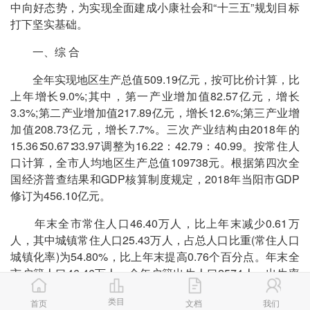
中向好态势，为实现全面建成小康社会和“十三五”规划目标
打下坚实基础。
一、综 合
全年实现地区生产总值509.19亿元，按可比价计算，比
上年增长9.0%;其中，第一产业增加值82.57亿元，增长
3.3%;第二产业增加值217.89亿元，增长12.6%;第三产业增
加值208.73亿元，增长7.7%。三次产业结构由2018年的
15.36∶50.67∶33.97调整为16.22：42.79：40.99。按常住人
口计算，全市人均地区生产总值109738元。根据第四次全
国经济普查结果和GDP核算制度规定，2018年当阳市GDP
修订为456.10亿元。
年末全市常住人口46.40万人，比上年末减少0.61万
人，其中城镇常住人口25.43万人，占总人口比重(常住人口
城镇化率)为54.80%，比上年末提高0.76个百分点。年末全
市户籍人口46.46万人。全年户籍出生人口2574人，出生率
5.5‰;死亡人口3105人，死亡率6.7‰;自然增长率-1.2‰。
类目
首页
文档
我们