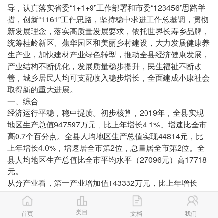
导，认真落实省委“1+1+9”工作部署和市委“123456”思路举
措，创新“1161”工作思路，坚持稳中求进工作总基调，贯彻
新发展理念，落实高质量发展要求，依托世界长寿乡品牌，
统筹桂岭新区、蕉华园区和美丽乡村建设，大力发展健康养
生产业，加快建材产业绿色转型，推动全县经济健康发展，
产业结构不断优化，发展质量稳步提升，民生福祉不断改
善，城乡居民人均可支配收入稳步增长，全面建成小康社会
取得新的重大进展。
一、综合
经济运行平稳，稳中提质。初步核算，2019年，全县实现
地区生产总值947597万元，比上年增长4.1%。增速比全市
高0.7个百分点。全县人均地区生产总值实现44814元，比
上年增长4.0%，增速居全市第2位，总量居全市第2位。全
县人均地区生产总值比全市平均水平（27096元）高17718
元。
从分产业看，第一产业增加值143332万元，比上年增长
3.9%，对地区生产总值增长的贡献率为13.8%；第二产业增
加值424541万元，比上年增长8.6%，对地区生产总值增长
类目
首页
文档
我们
的贡献率为85.2%第三产业增加值379724 万元，比上年增