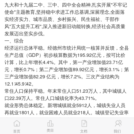
九大和十九届二中、三中、四中全会精神,扎实开展"不牢记
使命"主题教育,坚持稳中求进工作总基调,深展理念,全面落
实经济实力、城市品质、乡村振兴、民生福祉、干部作
风"五大提升工程",深入推进新旧动能转换,经济社会高质量
发展迈出坚实步伐。
一、综合
经济运行总体平稳。经德州市统计局统一核算并反馈，全县
生产总值（GDP）初步核算数据为195.92亿元，按可比价
计算，比上年增长4.4%。其中，第一产业增加值23.71亿
元，增长0.7%；第二产业增加值89.92亿元，增长3.1%；第
三产业增加值82.29 亿元，增长7.2%。三次产业结构为
12.1∶45.9∶42。
常住人口保持平稳。年末常住人口51.23万人，其中城镇人
口22.39万人。常住人口城镇化率为43.71%。
就业形势总体稳定。新增城镇就业5912人，城镇失业人员
再就业1801人，就业困难人员就业218人。城镇登记失业率
为2.33%，低于3.5%的年度控制目标。
新登记企业加快增长。2019年新增市场主体4524户，比上
类目
首页
文档
我们
年减少13.06%，其中，新登记企业1567户，增长50.1%。