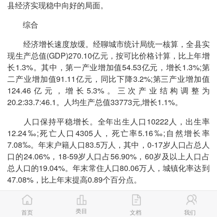
县经济实现稳中向好的局面。
综合
经济增长速度放缓。经聊城市统计局统一核算，全县实
现生产总值(GDP)270.10亿元，按可比价格计算，比上年增
长1.3%。其中，第一产业增加值54.53亿元，增长1.3%;第
二产业增加值91.11亿元，同比下降3.2%;第三产业增加值
124.46亿元，增长5.3%。三次产业结构调整为
20.2:33.7:46.1。人均生产总值33773元,增长1.1%。
人口保持平稳增长。全年出生人口10222人，出生率
12.24‰;死亡人口4305人，死亡率5.16‰;自然增长率
7.08‰。年末户籍人口83.5万人，其中，0-17岁人口占总人
口的24.06%，18-59岁人口占56.90%，60岁及以上人口占
总人口的19.04%。年末常住人口80.06万人，城镇化率达到
47.08%，比上年末提高0.89个百分点。
二、改革创新
类目
首页
文档
我们