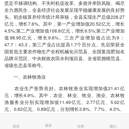
坚定不移调结构、不失时机促改革、多措并举防风险、竭尽
全力惠民生，全县经济社会发展呈现平稳健康发展的良好势
头。初步核算并经市统计局审核，全县实现生产总值228.27
亿元，增长7.6%。其中，第一产业增加值20.52亿元，增长
4.5%;第二产业增加值108.8亿元，增长6.5%;第三产业增加
值98.95亿元，增长9.6%。三次产业增加值占比为9：
47.7：43.3，第三产业占比提高1.7个百分点。先后荣获全
国首批主要农作物生产全程机械化示范县、全国复混肥知名
品牌示范区、中央财政农田水利项目县、全省双拥模范县、
省级生态县等称号。
一、农林牧渔业
农业生产形势良好。农林牧渔业实现增加值21.41亿
元，增长4.9%。其中，农业、林业、牧业、渔业、农林牧
渔服务业分别实现增加值11.49亿元、2.77亿元、5.62亿
元、0.63亿元、0.89亿元，分别增长3.8%、7.7%、4.3%、
5.7%、14.3%。
类目
首页
文档
我们
主要农产品产量有增有减。粮食总产28.90万吨，下降