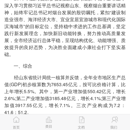
深入学习贯彻习近平总书记视察山东、视察烟台重要讲话精
神，始终牢记总书记对烟台发展的殷切嘱托，紧扣“建设制
造业强市、海洋经济大市、宜业宜居宜游城市和现代化国际
滨海城市”的目标定位，坚持稳中求进的工作总基调，坚定
践行新发展理念，加快新旧动能转换，努力推动高质量发
展，全市经济运行总体平稳，呈现结构优化、动能增强、质
效提升的良好态势，为决胜全面建成小康社会打下坚实基
础。
一、综合
经山东省统计局统一核算并反馈，全年全市地区生产总
值(GDP)初步核算数为7653.45亿元，按可比价格计算，比
上年增长5.5%。其中，第一产业增加值550.42亿元，增长
2.6%;第二产业增加值3185.48亿元，增长4.1%;第三产业增
加值3917.55亿元，增长7.1%。三次产业构成为7.2：
41.6：51.2。
按年平均常住人口计算，全市人均地区生产总值
类目
首页
文档
我们