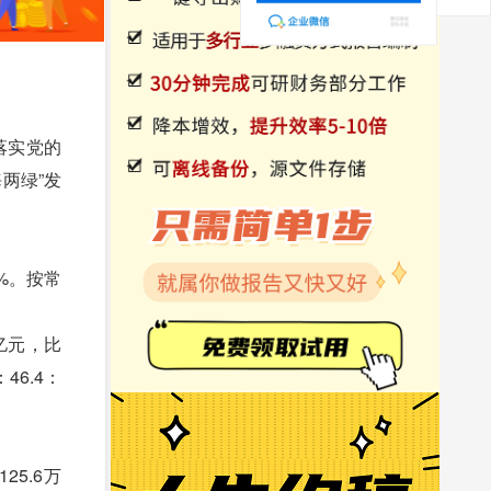
落实党的
两绿”发
%。按常
亿元，比
46.4：
5.6万