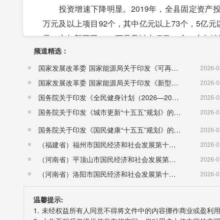
投资增速下降明显。2019年，全县固定资产投资比
万元及以上项目92个，其中亿元以上73个，5亿元以
元。全年新开工5000万元及以上项目37个，全年竣
频道精选：
项目建设取得突破。坚持把项目作为转型发展的“
巨合1450冷轧、库纳铝材项目竣工试生产，德
国家发展改革委 国家能源局关于印发《可再生能源发展“十五五”规划》的通知 （发改能源〔2026〕1067号）
2026-0
工投产。小尖镇荣获“中国色纺纱特色产业之乡”称
国家发展改革委 国家能源局关于印发《新型电力系统建设“十五五”规划》的通知​ （发改能源〔2026〕942号）
2026-0
区创成5A级经济技术园区。灌河口5万吨级航道先
国务院关于印发《全民健身计划（2026—2030年）》的通知 （国发〔2026〕26号）
2026-0
房地产投资持续增长。2019年，全县完成房地产开发
国务院关于印发《城市更新“十五五”规划》的通知（国发〔2026〕12号）
2026-0
上年增长77.0%。房屋施工面积96.33万平方米，比
国务院关于印发《国民健康“十五五”规划》的通知 （国发〔2026〕23号）
2026-0
销售面积26.93万平方米，比上年下降12.4%，其中
（福建省）福州市国民经济和社会发展第十五个五年规划纲要
2026-0
元，比上年下降3.2%，其中住宅销售额18.11亿元
（河南省）平顶山市国民经济和社会发展第十五个五年规划纲要
2026-0
五、交通运输和邮电业
（河南省）洛阳市国民经济和社会发展第十五个五年规划纲要
2026-0
运输能力逐步增强。2019年末，全县拥有公路里
温馨提示:
122公里。公路客运量886.8万人、货运量178
1. 未经权益所有人同意不得将文件中的内容挪作商业或盈利
290.7万人次。民用汽车拥有量6.09万辆，比上年增