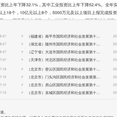
上年下降32.1%，其中工业投资比上年下降52.4%。全年实施
上18个，10亿元以上8个，5000万元及以上项目上报完成投资8
工5000万元及以上项目48个，结转至次年5000万元及以上项目4
牛鼻子”，新引进10亿元以上重大项目4个，高新技术产业项目
龙与宝丰合作完成产能置换，亿辉电子、高铂尔智能科技等新兴产
（福建省）南平市国民经济和社会发展第十五个五年规划纲要
8-07
20
号。经济开发区、工业经济区54.9万平方米标准厂房交付使用。
（湖北省）随州市国民经济和社会发展第十五个五年规划纲要
8-07
20
导段整治工程基本竣工。
（辽宁省）大连市国民经济和社会发展第十五个五年规划纲要
8-07
20
投资19.23亿元，比上年增长93.3%，其中住宅投资16.3
（天津市）河北区国民经济和社会发展第十五个五年规划纲要
7-07
20
上年增长16.3%，其中住宅80.35万平方米，比上年增长11.2
（北京市）密云区国民经济和社会发展第十五个五年规划纲要
7-18
20
住宅销售面积25.76万平方米，比上年下降13.3%;商品房销售额1
（北京市）门头沟区国民经济和社会发展第十五个五年规划纲要
7-15
20
，比上年下降4.6%。
（北京市）房山区国民经济和社会发展第十五个五年规划纲要
7-15
20
（北京市）东城区国民经济和社会发展第十五个五年规划纲要
7-15
20
程1869公里，其中等级公路1787公里，高速公路26公里，
64万吨。沿海港口货物吞吐量2600万吨。拥有公共汽(电)车85
用途。
长8.4%，其中私人汽车拥有量5.61万辆，比上年增长10.1%。