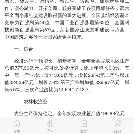
增长、促改革、调结构、惠民生、防风险、保稳定各项工
作，凝心聚力、开拓创新，较好完成了各项目标任务，高水
平全面小康社会建设取得新的重大进展。全国县域经济基本
竞争力百强列第44位，中国工业百强县居第62位，全国科
技创新百强县列第57位，荣获国家生态文明建设示范县、
中国建筑之乡等一批国家级金字招牌。
一、综合
经济运行平稳增长。初步核算，全年全县完成地区生产
总值777.96亿元，按可比价格计算，比上年增长6.0%。其
中，第一产业增加值113.60亿元，增长2.8%;第二产业增加
值324.39亿元，增长7.6%;第三产业增加值 339.97亿元，增
长5.5%。三次产业占比为14.6:41.7:43.7。
二、农林牧渔业
农业生产保持稳定。全年实现农业总产值195.83亿元，
同比增长6.3%。其中农业产值117.13亿元，增长2.5%;林业
产值 0.9亿元，增长3.8 %;畜牧业产值50.48亿元，增长
类目
首页
文档
我们