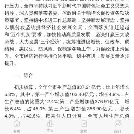
行压力，全市坚持以习近平新时代中国特色社会主义思想为
指导，深入贯彻落实省委、省政府关于稳增长促投资各项决
策部署，坚持稳中求进工作总基调，坚持新发展理念，坚持
以脱贫攻坚统揽经济社会发展全局，全面落实追赶超越
和“五个扎实”要求，加快推动高质量发展，坚决打赢三大攻
坚战，大力发展“三个经济”，统筹推进稳增长、促改革、调
结构、惠民生、防风险、保稳定各项工作，力促经济止滑回
升。全市经济运行保持总体平稳、稳中有进，发展质量逐步
提升。
一、综合
初步核算，全年全市生产总值837.21亿元，比上年增长
5.3%。其中，第一产业增加值103.40亿元，增长4.8%，占
生产总值的比重为12.4%;第二产业增加值376.91亿元，增
长6.4%，占45.0%;第三产业增加值356.90亿元，增长
4.3%，占42.6%。按常住人口计算，全市人均生产总值
35181元，比上年增长5.3%。非公有制经济实现增加值
478.89亿元，占全市生产总值比重为57.2%。
类目
首页
文档
我们