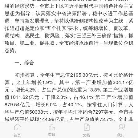
峻的经济形势，全市上下以习近平新时代中国特色社会主义
思想为指导，认真落实中省决策部署，稳中求进工作总基
调，坚持新发展理念，坚持以供给侧结构性改革为主线，紧
扣追赶超越定位和“五个扎实”要求，统筹稳增长、促改革、
调结构、惠民生、防风险，落实“三强三补三确保”措施，抓
项目、稳工业、促县域，全市经济承压前行，呈现低位企稳
态势。
一、综合
初步核算，全年生产总值2195.33亿元，按可比价格计
算，比上年增长1.9%。其中，第一产业增加值304.17亿
元，增长4.2%，占生产总值的比重为13.8%;第二产业增加
值1011.62亿元，下降2.3%，占46.1%;第三产业增加值
879.54亿元，增长6.0%，占40.1%。按常住人口计算，人
均生产总值50338元，按年平均汇率约合7297美元。全市县
域经济平均规模144.99亿元，占生产总值的72.7%。全市非
公有制经济增加值1166.74亿元，占生产总值的53.2%。
类目
首页
文档
我们