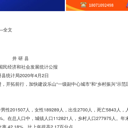
—全文
井 研 县
年国民经济和社会发展统计公报
县统计局2020年4月2日
进，开拓前行，加快建设乐山“一级副中心城市”和“乡村振兴”示范
男性201507人，女性189289人，出生2700人，死亡5843人
04%。在总人口中，城镇人口112821人，乡村人口277975人。
率,42.18%，比上年提高2.17百分点。